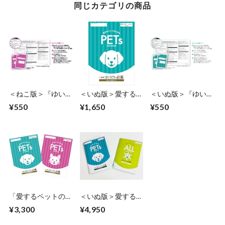
同じカテゴリの商品
＜ねこ版＞『ゆいご
＜いぬ版＞愛するペ
＜いぬ版＞『ゆいご
ん白書®』多頭飼い
ットのための『ゆい
ん白書®』多頭飼い
¥550
¥1,650
¥550
の方のための追加シ
ごん白書®』
の方のための追加シ
ート
ート
「愛するペットのた
＜いぬ版＞愛するペ
めの『ゆいごん白書
ットのための『ゆい
¥3,300
¥4,950
®』」のいぬ版・ね
ごん白書®』＋『ゆ
こ版同時購入
いごん白書®』