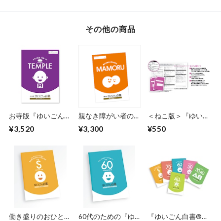
その他の商品
お寺版『ゆいごん白
親なき障がい者の未
＜ねこ版＞『ゆいご
書®』
来をMAMORU『ゆ
ん白書®』多頭飼い
¥3,520
¥3,300
¥550
いごん白書』
の方のための追加シ
ート
働き盛りのおひとり
60代のための『ゆ
『ゆいごん白書®』