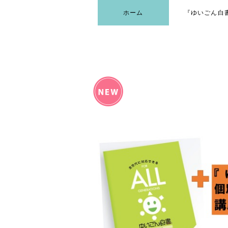
ホーム
『ゆいごん白