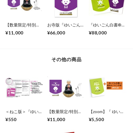
【数量限定/特別価
お寺版『ゆいごん白
『ゆいごん白書®』
格】我が家の小さな
書®』認定講師養成
ALLとお寺版『ゆい
¥11,000
¥66,000
¥88,000
お坊さん(般若心経)
講座（zoomあり）
ごん白書®』認定講
＋お寺版『ゆいごん
師養成講座(zoomあ
白書®』セット
り）
その他の商品
＜ねこ版＞『ゆいご
【数量限定/特別価
【zoom】『 ゆいご
ん白書®』多頭飼い
格】我が家の小さな
ん白書®️』作成講座
¥550
¥11,000
¥5,500
の方のための追加シ
お坊さん(般若心経)
ート
＋お寺版『ゆいごん
白書®』セット