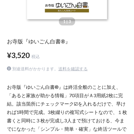
1
| 3
お寺版『ゆいごん白書®』
¥3,520
税込
別途送料がかかります。
送料を確認する
お寺版『ゆいごん白書®』は終活全般のことに加え、
「あると家族が助かる情報」70項目がＡ3用紙2枚に完
結。該当箇所にチェックマーク☑️を入れるだけで、早け
れば1時間で完成。3枚綴りの複写式シートなので、１枚
書くと同時に３枚が完成し3人まで預けておける、今ま
でになかった「シンプル・簡単・確実」な終活ツールで