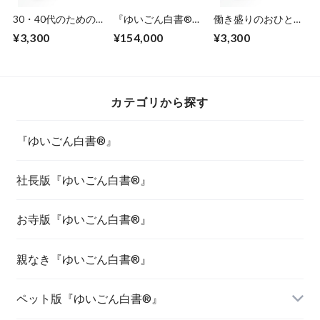
30・40代のための
『ゆいごん白書®』
働き盛りのおひとり
『ゆいごん白書®』
プロ認定講師とお寺
さまが選ぶ『ゆいご
¥3,300
¥154,000
¥3,300
版『ゆいごん白書
ん白書®』
®』認定講師養成講
座(zoomあり）
カテゴリから探す
『ゆいごん白書®』
社長版『ゆいごん白書®』
お寺版『ゆいごん白書®』
親なき『ゆいごん白書®』
ペット版『ゆいごん白書®』