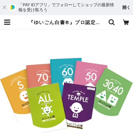
「PAY IDアプリ」でフォローしてショップの最新情
開く
報を受け取ろう
『ゆいごん白書®』プロ認定講師とお寺版『ゆいごん白書®』認定講師養成講座(zoomあり） | 株式会社はっぴぃandプロジェクト