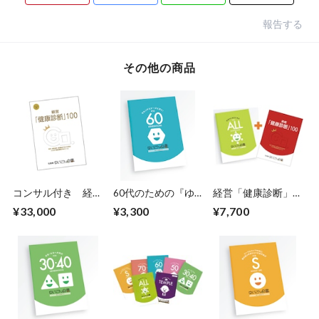
報告する
その他の商品
コンサル付き 経営
60代のための『ゆ
経営「健康診断」
「健康診断」100
いごん白書®』
100 社長版『ゆい
¥33,000
¥3,300
¥7,700
社長版『ゆいごん白
ごん白書®』＋『ゆ
書®』
いごん白書®』ALL