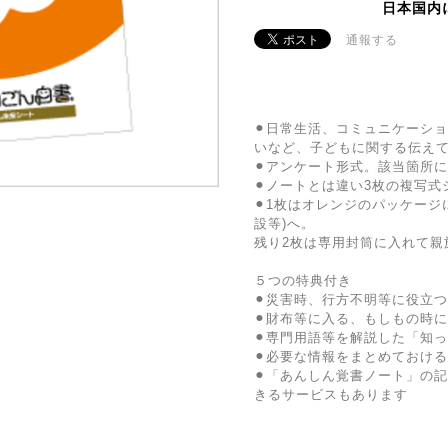
日本国内
通報する
⚫︎日常生活、コミュニケーシ
いなど、子どもに関する伝えて
⚫︎アンケート形式。該当箇所
⚫︎ノートとは違い3枚の複写
⚫︎1枚はオレンジのパッケー
設等)へ。
残り2枚は専用封筒に入れて親
５つの特典付き
⚫︎災害時、行方不明等に役立つ
⚫︎財布等に入る、もしもの時
⚫︎専門用語等を解説した「知
⚫︎必要な情報をまとめておけ
⚫︎「あんしん覚書ノート」の記
きるサービスもあります