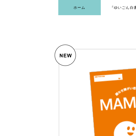
ホーム
『ゆいごん白