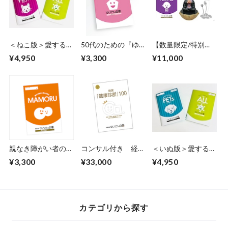
＜ねこ版＞愛するペ
50代のための『ゆ
【数量限定/特別価
ットのための『ゆい
いごん白書®』
格】我が家の小さな
¥4,950
¥3,300
¥11,000
ごん白書®』+『ゆ
お坊さん(般若心経)
いごん白書®』
＋お寺版『ゆいごん
白書®』セット
親なき障がい者の未
コンサル付き 経営
＜いぬ版＞愛するペ
来をMAMORU『ゆ
「健康診断」100
ットのための『ゆい
¥3,300
¥33,000
¥4,950
いごん白書』
社長版『ゆいごん白
ごん白書®』＋『ゆ
書®』
いごん白書®』
カテゴリから探す