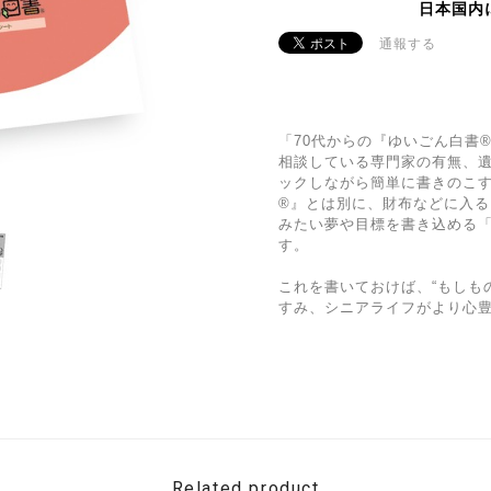
日本国内
通報する
「70代からの『ゆいごん白書
相談している専門家の有無、
ックしながら簡単に書きのこ
®』とは別に、財布などに入
みたい夢や目標を書き込める
す。
これを書いておけば、“もしも
すみ、シニアライフがより心
Related product