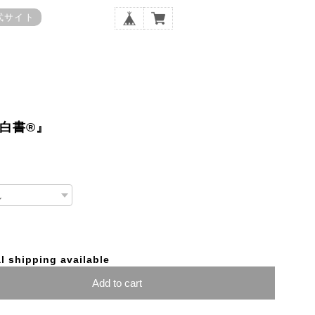
式サイト
白書®』
l shipping available
Add to cart