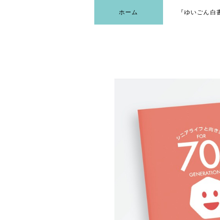
ホーム
『ゆいごん白